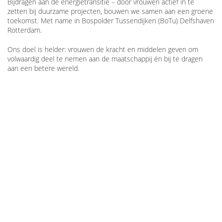
Bijdragen aan de energietransitie – door vrouwen actief in te
zetten bij duurzame projecten, bouwen we samen aan een groene
toekomst. Met name in Bospolder Tussendijken (BoTu) Delfshaven
Rotterdam.
Ons doel is helder: vrouwen de kracht en middelen geven om
volwaardig deel te nemen aan de maatschappij én bij te dragen
aan een betere wereld.
© 2026
creativecocktail.nl