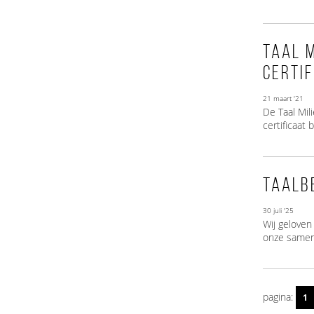
Taal 
certif
21 maart '21
De Taal Mil
certificaat 
Taalbe
30 juli '25
Wij geloven
onze samenl
pagina:
1