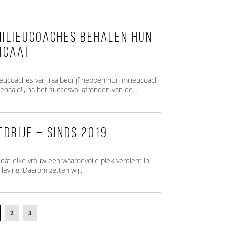
Milieucoaches behalen hun
icaat
ieucoaches van Taalbedrijf hebben hun milieucoach-
behaald!!, na het succesvol afronden van de...
drijf – sinds 2019
 dat elke vrouw een waardevolle plek verdient in
eving. Daarom zetten wij...
2
3