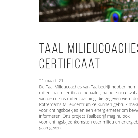
Taal Milieucoache
certificaat
21 maart '21
De Taal Milieucoaches van Taalbedrijf hebben hun
milieucoach-certificaat behaald!!, na het succesvol
van de cursus milieucoaching, die gegeven werd do
Rotterdams Milieucentrum.Ze kunnen gebruik mak
voorlichtingsboekjes en een energiemeter om bew
informeren. Ons project Taalbedrijf mag nu ook
voorlichtingsbijeenkomsten over milieu en energie
gaan geven.