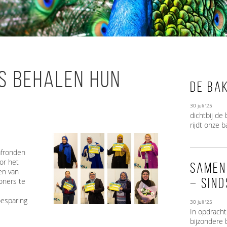
s behalen hun
De Ba
30 juli '25
dichtbij d
rijdt onze b
 afronden
or het
Samen
en van
– sind
oners te
besparing
30 juli '25
In opdrach
bijzondere 